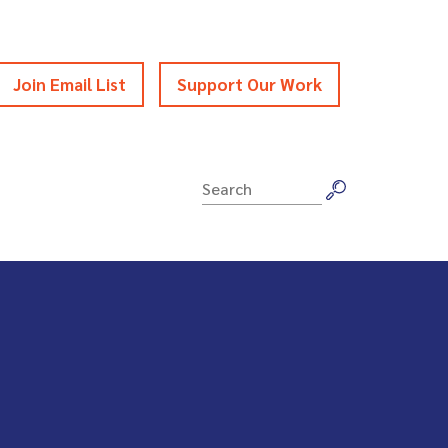
Join Email List
Support Our Work
Search
for: