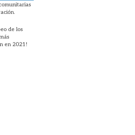
comunitarias
ación.
eo de los
 más
en en 2021!