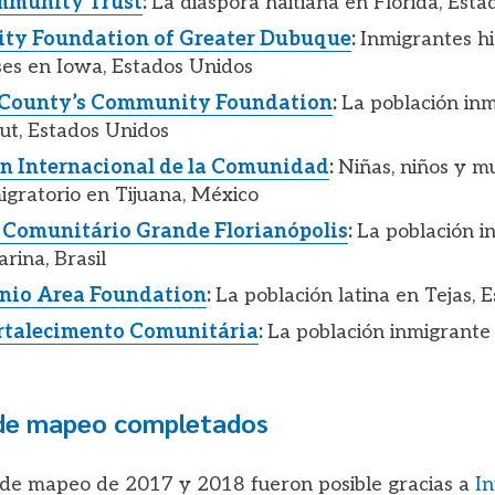
mmunity Trust
:
La diáspora haitiana en Florida, Est
y Foundation of Greater Dubuque
:
Inmigrantes hi
es en Iowa, Estados Unidos
d County’s Community Foundation
:
La población in
ut, Estados Unidos
n Internacional de la Comunidad
:
Niñas, niños y mu
igratorio en Tijuana, México
o Comunitário Grande Florianópolis
:
La población i
rina, Brasil
nio Area Foundation
:
La población latina en Tejas, 
rtalecimento Comunitária
:
La población inmigrante
de mapeo completados
 de mapeo de 2017 y 2018 fueron posible gracias a
I