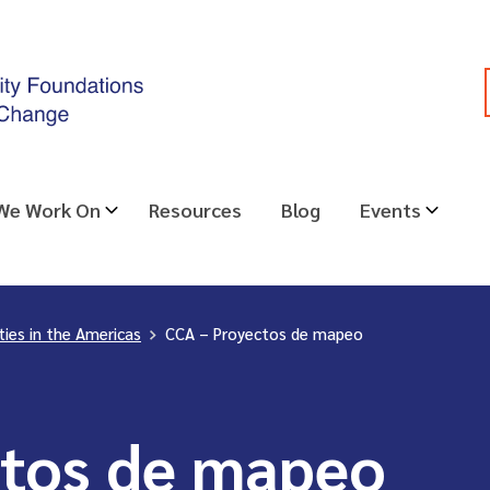
 We Work On
Resources
Blog
Events
es in the Americas
>
CCA – Proyectos de mapeo
ctos de mapeo