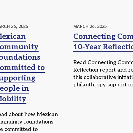
RCH 26, 2025
MARCH 26, 2025
exican
Connecting Comm
ommunity
10-Year Reflecti
oundations
Read Connecting Commun
ommitted to
Reflection report and re
upporting
this collaborative initi
philanthropy support or
eople in
obility
ead about how Mexican
ommunity foundations
re committed to