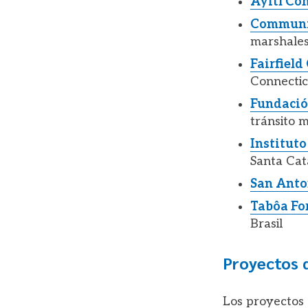
Ayití Co
Communit
marshales
Fairfiel
Connectic
Fundació
tránsito m
Institut
Santa Cata
San Anto
Tabôa Fo
Brasil
Proyectos 
Los proyectos