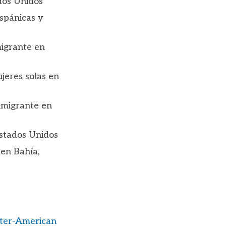
ados Unidos
spánicas y
migrante en
jeres solas en
nmigrante en
Estados Unidos
 en Bahía,
nter-American