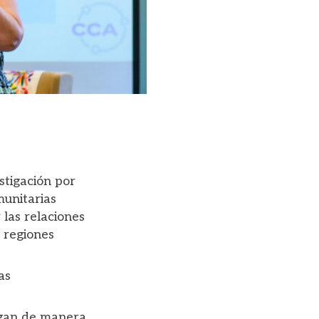
stigación por
unitarias
las relaciones
s regiones
as
fagan de manera