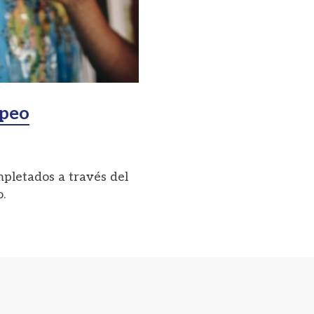
apeo
pletados a través del
.