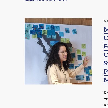
MA
M
C
F
C
S
P
M
R
c
a