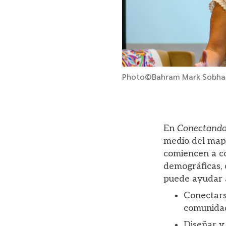
Photo©Bahram Mark Sobha
En
Conectando
medio del mape
comiencen a co
demográficas, 
puede ayudar a
Conectarse
comunida
Diseñar y