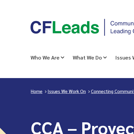
Skip
CFLeads
to
-
content
Community
Foundations
Leading
Who We Are
What We Do
Issues
Change
Home
>
Issues We Work On
>
Connecting Communiti
CCA – Proye